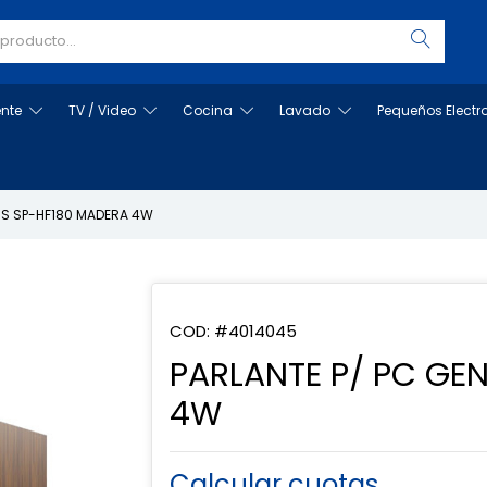
ente
TV / Video
Cocina
Lavado
Pequeños Elect
IUS SP-HF180 MADERA 4W
COD: #4014045
PARLANTE P/ PC GE
4W
Calcular cuotas